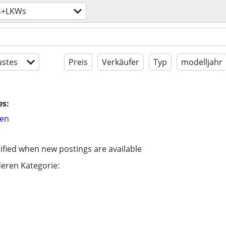
s+LKWs
stes
Preis
Verkäufer
Typ
modelljahr
es:
hen
ified when new postings are available
eren Kategorie: