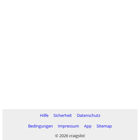
Hilfe
Sicherheit
Datenschutz
Bedingungen
Impressum
App
Sitemap
© 2026 craigslist