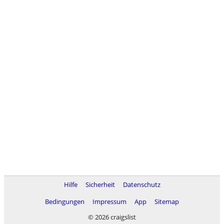
Hilfe
Sicherheit
Datenschutz
Bedingungen
Impressum
App
Sitemap
© 2026 craigslist